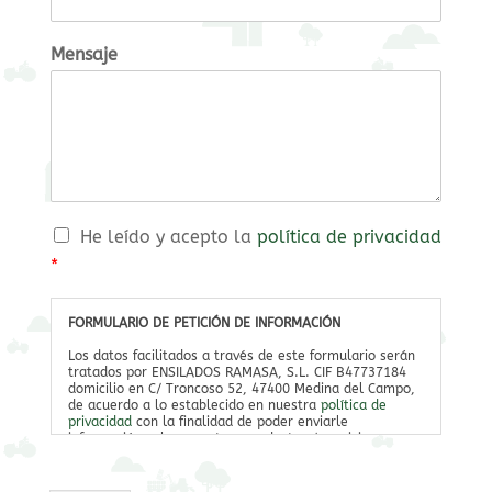
Mensaje
C
He leído y acepto la
política de privacidad
a
*
s
i
l
FORMULARIO DE PETICIÓN DE INFORMACIÓN
l
Los datos facilitados a través de este formulario serán
a
tratados por ENSILADOS RAMASA, S.L. CIF B47737184
s
domicilio en C/ Troncoso 52, 47400 Medina del Campo,
de acuerdo a lo establecido en nuestra
política de
d
privacidad
con la finalidad de poder enviarle
e
información sobre nuestros productos / servicios.
v
Los datos recabados por este formulario no se cederán
e
a terceros salvo por obligación legal.