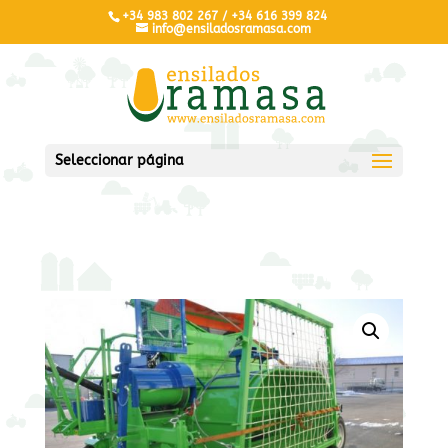
+34 983 802 267 / +34 616 399 824
info@ensiladosramasa.com
Seleccionar página